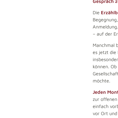
Gespräch 
Die
Erzählb
Begegnung,
Anmeldung. 
– auf der E
Manchmal br
es jetzt di
insbesonder
können. Ob 
Gesellschaf
möchte.
Jeden Mont
zur offenen
einfach vor
vor Ort und