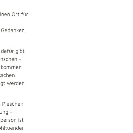
inen Ort für
e Gedanken
dafür gibt
enschen –
ch kommen
sschen
sagt werden
t Pieschen
ung –
person ist
ohltuender