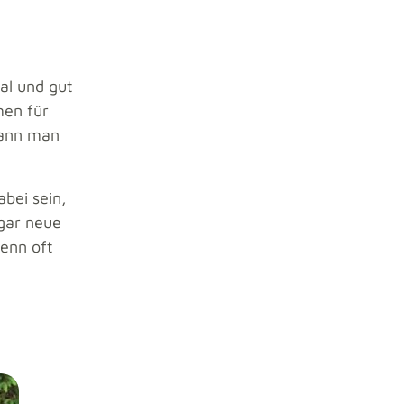
al und gut
men für
kann man
bei sein,
ogar neue
enn oft